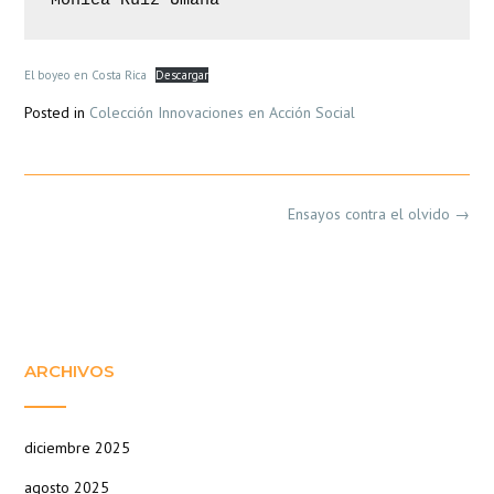
Mónica Ruiz Umaña
El boyeo en Costa Rica
Descargar
Posted in
Colección Innovaciones en Acción Social
Post
Ensayos contra el olvido
→
navigation
ARCHIVOS
diciembre 2025
agosto 2025