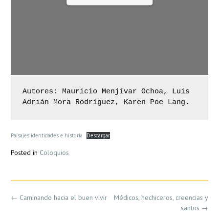
Autores: Mauricio Menjívar Ochoa, Luis 
Adrián Mora Rodríguez, Karen Poe Lang.
Paisajes identidades e historia
Descargar
Posted in
Coloquios
Post
←
Caminando hacia el buen vivir
Médicos, hechiceros, creencias y
navigation
santos
→