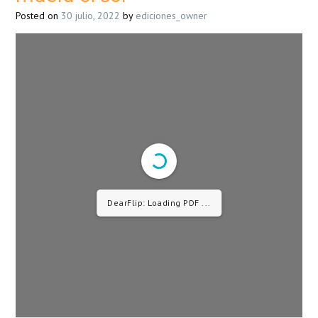
muera el sol
Posted on
30 julio, 2022
by
ediciones_owner
DearFlip: Loading PDF 2% ...