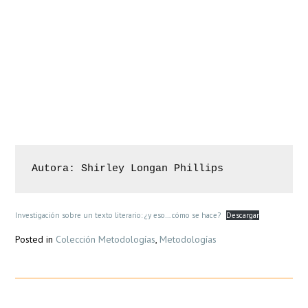
DearFlip: Loading ...
Autora: Shirley Longan Phillips
Investigación sobre un texto literario: ¿y eso… cómo se hace?
Descargar
Posted in
Colección Metodologías
,
Metodologías